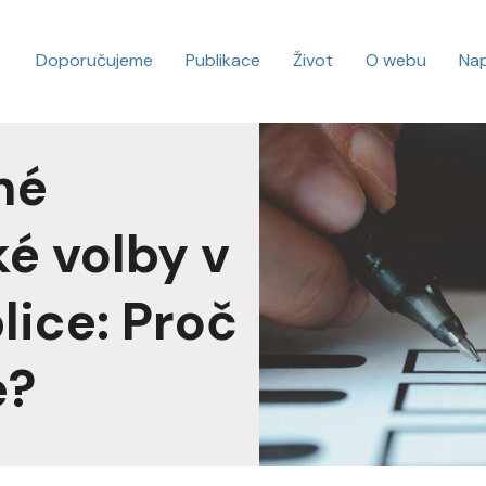
Doporučujeme
Publikace
Život
O webu
Na
né
é volby v
lice: Proč
é?