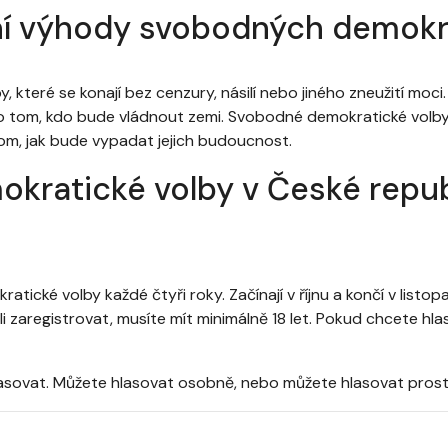
vní výhody svobodných demokr
 které se konají bez cenzury, násilí nebo jiného zneužití moc
 o tom, kdo bude vládnout zemi. Svobodné demokratické volby 
tom, jak bude vypadat jejich budoucnost.
ratické volby v České republ
tické volby každé čtyři roky. Začínají v říjnu a končí v listo
li zaregistrovat, musíte mít minimálně 18 let. Pokud chcete hl
hlasovat. Můžete hlasovat osobně, nebo můžete hlasovat prost