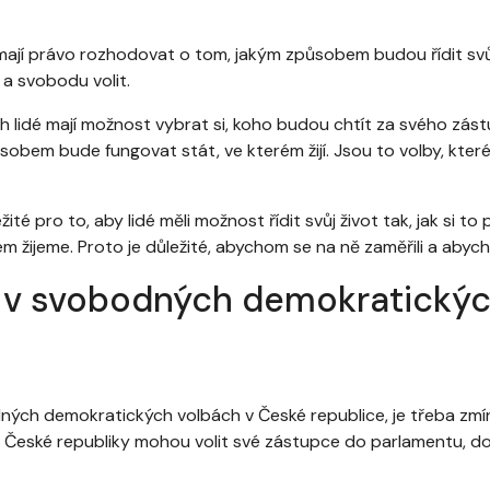
 mají právo rozhodovat o tom, jakým způsobem budou řídit svů
 a svobodu volit.
idé mají možnost vybrat si, koho budou chtít za svého zástu
ůsobem bude fungovat stát, ve kterém žijí. Jsou to volby, kter
 pro to, aby lidé měli možnost řídit svůj život tak, jak si to př
žijeme. Proto je důležité, abychom se na ně zaměřili a abycho
t v svobodných demokratickýc
dných demokratických volbách v České republice, je třeba zmín
é České republiky mohou volit své zástupce do parlamentu, do