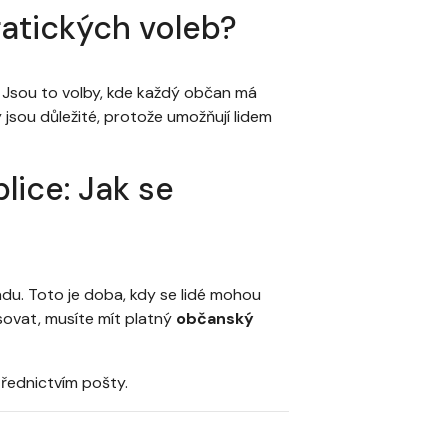
atických voleb?
i. Jsou to volby, kde každý občan má
jsou důležité, protože umožňují lidem
ice: Jak se
padu. Toto je doba, kdy se lidé mohou
asovat, musíte mít platný
občanský
řednictvím pošty.