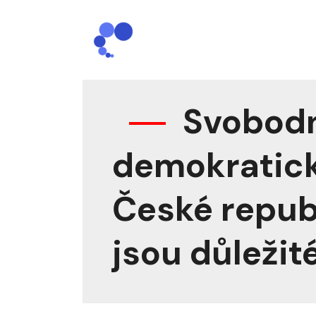
Svobod
demokratick
České repub
jsou důležit