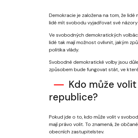
Demokracie je založena na tom, že lidé
lidé mít svobodu vyjadřovat své názory
Ve svobodných demokratických volbách l
lidé tak mají možnost ovlivnit, jakým zp
politika vlády.
Svobodné demokratické volby jsou důležité
způsobem bude fungovat stát, ve kterém 
Kdo může voli
republice?
Pokud jde o to, kdo může volit v svobo
mají právo volit. To znamená, že občan
obecních zastupitelstev.